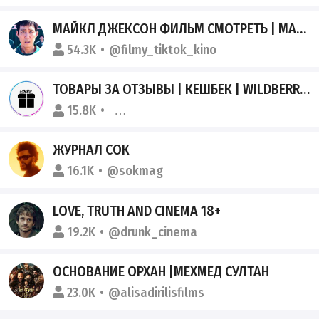
МАЙКЛ ДЖЕКСОН ФИЛЬМ СМОТРЕТЬ | МАЙКЛ
54.3K
@filmy_tiktok_kino
ТОВАРЫ ЗА ОТЗЫВЫ | КЕШБЕК | WILDBERRIES
15.8K
@tovar_za_otziv_keshbek_wb_ozon
ЖУРНАЛ СОК
16.1K
@sokmag
LOVE, TRUTH AND CINEMA 18+
19.2K
@drunk_cinema
ОСНОВАНИЕ ОРХАН |МЕХМЕД СУЛТАН
23.0K
@alisadirilisfilms