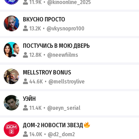
11.9K
@kinoonline_2025
ВКУСНО ПРОСТО
13.2K
@vkysnopro100
ПОСТУЧИСЬ В МОЮ ДВЕРЬ
12.8K
@neewfiilms
MELLSTROY BONUS
44.6K
@mellstroylive
УЭЙН
11.4K
@ueyn_serial
ДОМ-2 НОВОСТИ ЗВЕЗД
14.0K
@d2_dom2