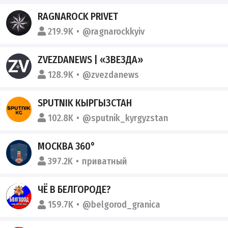
RAGNAROCK PRIVET
219.9K
@ragnarockkyiv
ZVEZDANEWS | «ЗВЕЗДА»
128.9K
@zvezdanews
SPUTNIK КЫРГЫЗСТАН
102.8K
@sputnik_kyrgyzstan
МОСКВА 360°
397.2K
приватный
ЧЁ В БЕЛГОРОДЕ?
159.7K
@belgorod_granica