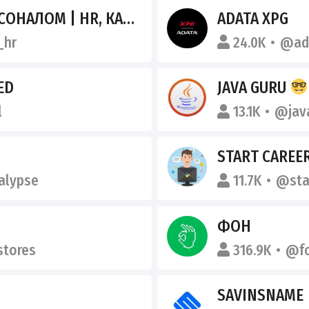
 | HR, КАРЬЕРА, КАДРЫ
ADATA XPG
_hr
24.0K
@ad
ED
JAVA GURU
l
13.1K
@jav
START CAREER
alypse
11.7K
@sta
ФОН
stores
316.9K
@fo
SAVINSNAME 