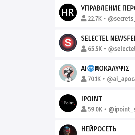
УПРАВЛЕНИЕ ПЕРСОНАЛОМ
22.7K
@secrets
SELECTEL NEWSFE
65.5K
@selecte
AI
ἈΠΟΚΆΛΥΨΙΣ
70.1K
@ai_apoc
IPOINT
59.0K
@ipoint_
НЕЙРОСЕТЬ