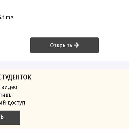
.t.me
Открыть
СТУДЕНТОК
 видео
сливы
ый доступ
ТЬ