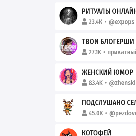
РИТУАЛЫ ОНЛАЙ
23.4K
@expops
ТВОИ БЛОГЕРШИ
27.1K
приватны
ЖЕНСКИЙ ЮМОР
83.4K
@zhenski
ПОДСЛУШАНО СЕЛО НИЖ
45.0K
@pezdov
КОТОФЕЙ