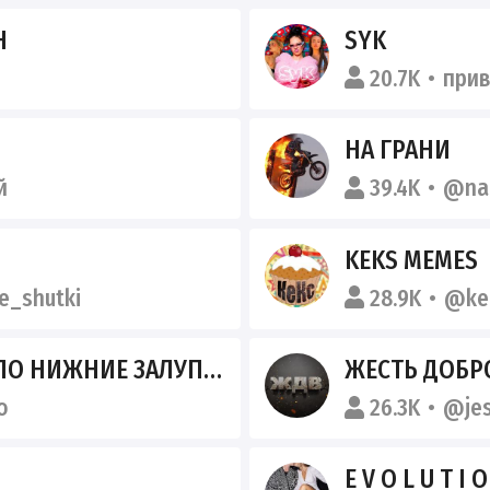
Н
SYK
20.7K
при
НА ГРАНИ
й
39.4K
@nag
KEKS MEMES
e_shutki
28.9K
@ke
НИЕ ЗАЛУПЫ (ПЕЗДОВО)
ЖЕСТЬ ДОБР
o
26.3K
@jes
E V O L U T I 