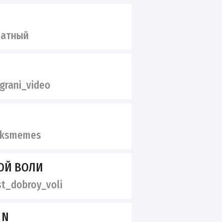
ватный
rani_video
ksmemes
ОЙ ВОЛИ
t_dobroy_voli
O N