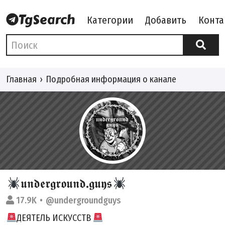
Категории
Добавить
Конта
Главная
Подробная информация о канале
𝖚𝖓𝖉𝖊𝖗𝖌𝖗𝖔𝖚𝖓𝖉.𝖌𝖚𝖞𝖘
17.9K
@undergroundguys
ДЕЯТЕЛЬ ИСКУССТВ