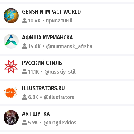
GENSHIN IMPACT WORLD
10.4K
приватный
АФИША МУРМАНСКА
14.6K
@murmansk_afisha
РУССКИЙ СТИЛЬ
11.1K
@russkiy_stil
ILLUSTRATORS.RU
6.8K
@illustrators
ART ШУТКА
5.9K
@artgdevidos