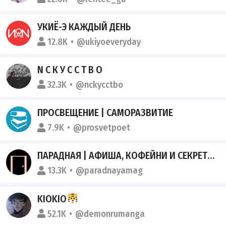
УКИЁ-Э КАЖДЫЙ ДЕНЬ
12.8K
@ukiyoeveryday
N С К У С С Т В О
32.3K
@nckycctbo
ПРОСВЕЩЕНИЕ | САМОРАЗВИТИЕ
7.9K
@prosvetpoet
ПАРАДНАЯ | АФИША, КОФЕЙНИ И СЕКРЕТНЫЕ МЕСТА ПЕТЕРБУРГА
13.3K
@paradnayamag
KIOKIO
52.1K
@demonrumanga