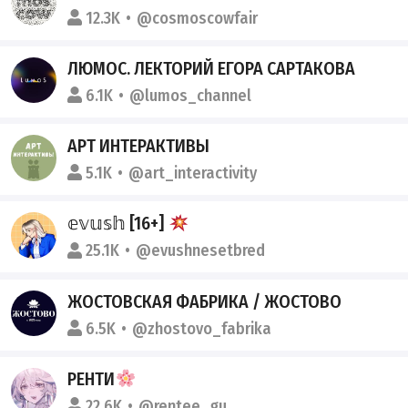
12.3K
@cosmoscowfair
ЛЮМОС. ЛЕКТОРИЙ ЕГОРА САРТАКОВА
6.1K
@lumos_channel
АРТ ИНТЕРАКТИВЫ
5.1K
@art_interactivity
𝕖𝕧𝕦𝕤𝕙 [16+]
25.1K
@evushnesetbred
ЖОСТОВСКАЯ ФАБРИКА / ЖОСТОВО
6.5K
@zhostovo_fabrika
РЕНТИ
22.6K
@rentee_gu