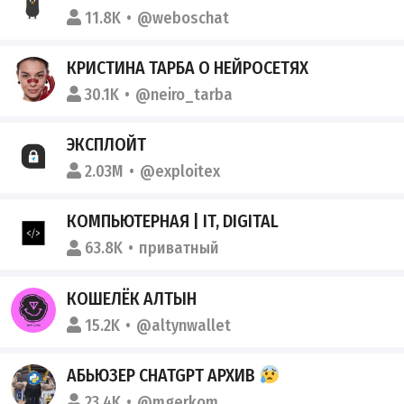
11.8K
@weboschat
КРИСТИНА ТАРБА О НЕЙРОСЕТЯХ
30.1K
@neiro_tarba
ЭКСПЛОЙТ
2.03M
@exploitex
КОМПЬЮТЕРНАЯ | IT, DIGITAL
63.8K
приватный
КОШЕЛЁК АЛТЫН
15.2K
@altynwallet
АБЬЮЗЕР CHATGPT АРХИВ
23.4K
@mgerkom