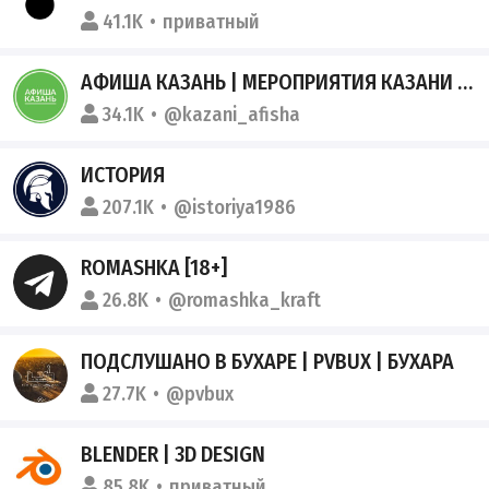
41.1K
приватный
АФИША КАЗАНЬ | МЕРОПРИЯТИЯ КАЗАНИ | ЧЕМ ЗАНЯТЬСЯ В КАЗАНИ
34.1K
@kazani_afisha
ИСТОРИЯ
207.1K
@istoriya1986
ROMASHKA [18+]
26.8K
@romashka_kraft
ПОДСЛУШАНО В БУХАРЕ | PVBUX | БУХАРА
27.7K
@pvbux
BLENDER | 3D DESIGN
85.8K
приватный