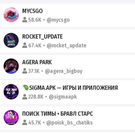
MYCSGO
58.6K
@mycsgo
ROCKET_UPDATE
67.4K
@rocket_update
AGERA PARK
37.1K
@agera_bigboy
SIGMA.APK — ИГРЫ И ПРИЛОЖЕНИЯ
228.8K
@sigmaapk
ПОИСК ТИМЫ • БРАВЛ СТАРС
45.7K
@poisk_bs_chatiks