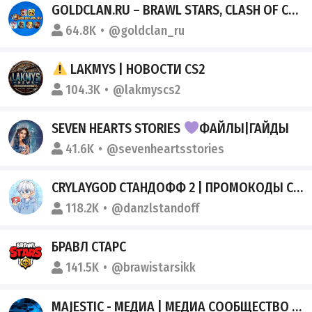
GOLDCLAN.RU – BRAWL STARS, CLASH OF CLANS & CLASH ROYALE
64.8K
@goldclan_ru
LAKMYS | НОВОСТИ CS2
104.3K
@lakmyscs2
SEVEN HEARTS STORIES
ФАЙЛЫ|ГАЙДЫ
41.6K
@sevenheartsstories
CRYLAYGOD СТАНДОФФ 2 | ПРОМОКОДЫ СТАНДОФФ 2
118.2K
@danzlstandoff
БРАВЛ СТАРС
141.5K
@brawistarsikk
MAJESTIC - МЕДИА | МЕДИА СООБЩЕСТВО | ГТА 5 РП