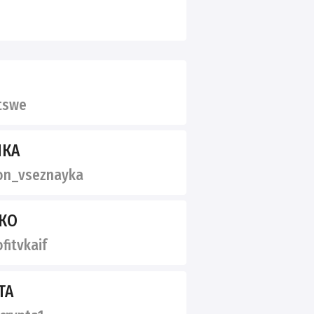
tswe
ЙКА
n_vseznayka
КО
fitvkaif
ТА