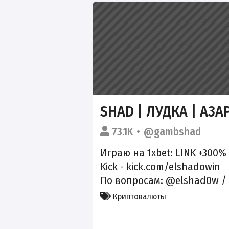
SHAD | ЛУДКА | АЗА
73.1K
@gambshad
Играю на 1xbet:
LINK
+300% 
Kick - kick.com/elshadowin
По вопросам: @elshad0w /
Криптовалюты