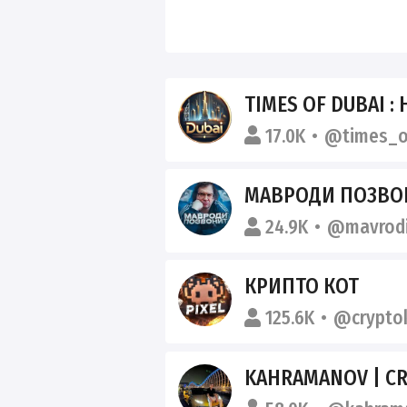
TIMES OF DUBAI : НЕДВ
17.0K
@times_
МАВРОДИ ПОЗВОН
24.9K
@mavrodi
КРИПТО КОТ
125.6K
@crypto
KAHRAMANOV | C