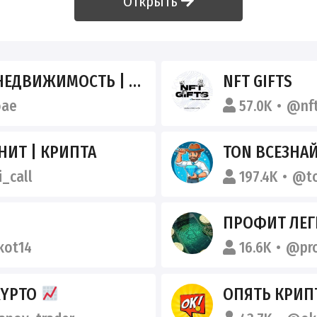
Открыть
ИЖИМОСТЬ | КРИПТО ДУБАИ
NFT GIFTS
oae
57.0K
@nf
ИТ | КРИПТА
TON ВСЕЗНА
_call
197.4K
@to
ПРОФИТ ЛЕГ
kot14
16.6K
@pro
RYPTO
ОПЯТЬ КРИП