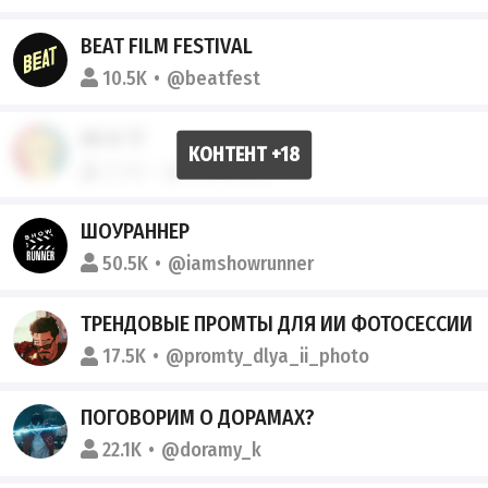
BEAT FILM FESTIVAL
10.5K
@beatfest
ИБ В ТГ
31.5K
@kinojanyan
ШОУРАННЕР
50.5K
@iamshowrunner
ТРЕНДОВЫЕ ПРОМТЫ ДЛЯ ИИ ФОТОСЕССИИ
17.5K
@promty_dlya_ii_photo
ПОГОВОРИМ О ДОРАМАХ?
22.1K
@doramy_k