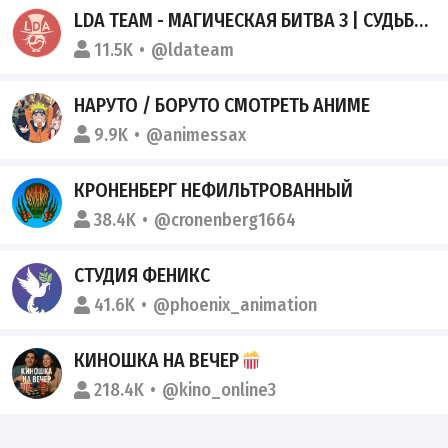
LDA TEAM - МАГИЧЕСКАЯ БИТВА 3 | СУДЬБА/СТРАННАЯ ПОДДЕЛКА
11.5K
@ldateam
НАРУТО / БОРУТО СМОТРЕТЬ АНИМЕ
9.9K
@animessax
КРОНЕНБЕРГ НЕФИЛЬТРОВАННЫЙ
38.4K
@cronenberg1664
СТУДИЯ ФЕНИКС
41.6K
@phoenix_animation
КИНОШКА НА ВЕЧЕР
218.4K
@kino_online3