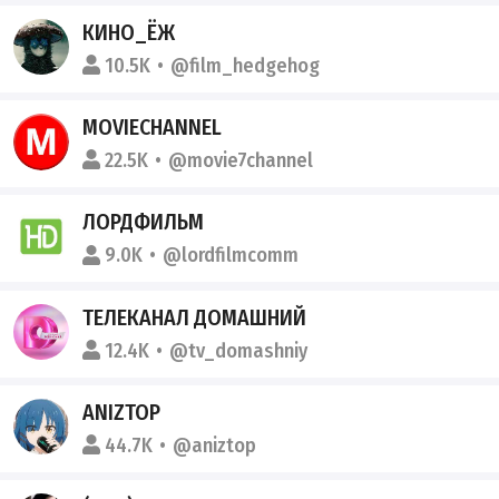
КИНО_ЁЖ
10.5K
@film_hedgehog
MOVIECHANNEL
22.5K
@movie7channel
ЛОРДФИЛЬМ
9.0K
@lordfilmcomm
ТЕЛЕКАНАЛ ДОМАШНИЙ
12.4K
@tv_domashniy
ANIZTOP
44.7K
@aniztop