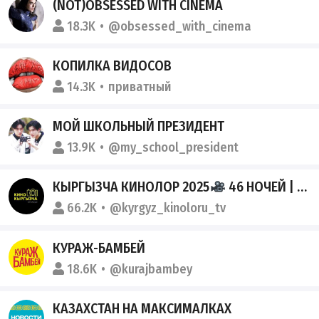
(NOT)OBSESSED WITH CINEMA
18.3K
@obsessed_with_cinema
КОПИЛКА ВИДОСОВ
14.3K
приватный
МОЙ ШКОЛЬНЫЙ ПРЕЗИДЕНТ
13.9K
@my_school_president
КЫРГЫЗЧА КИНОЛОР 2025
46 НОЧЕЙ | КУРОШ | КЫРГЫЗБАЙ | АПАКАЙ КУЙОО БАЛА | ѲЧ | ПЕРИШТЕ | АЯШ 4
66.2K
@kyrgyz_kinoloru_tv
КУРАЖ-БАМБЕЙ
18.6K
@kurajbambey
КАЗАХСТАН НА МАКСИМАЛКАХ