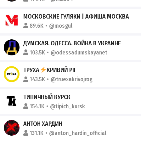
МОСКОВСКИЕ ГУЛЯКИ | АФИША МОСКВА
89.6K
@mosgul
ДУМСКАЯ. ОДЕССА. ВОЙНА В УКРАИНЕ
103.5K
@odessadumskayanet
ТРУХА
КРИВИЙ РІГ
143.5K
@truexakrivojrog
ТИПИЧНЫЙ КУРСК
154.1K
@tipich_kursk
АНТОН ХАРДИН
131.1K
@anton_hardin_official