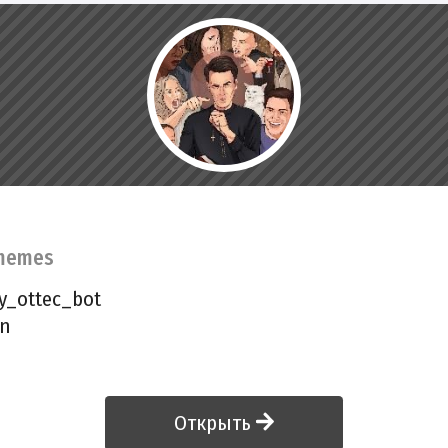
memes
y_ottec_bot
in
Открыть