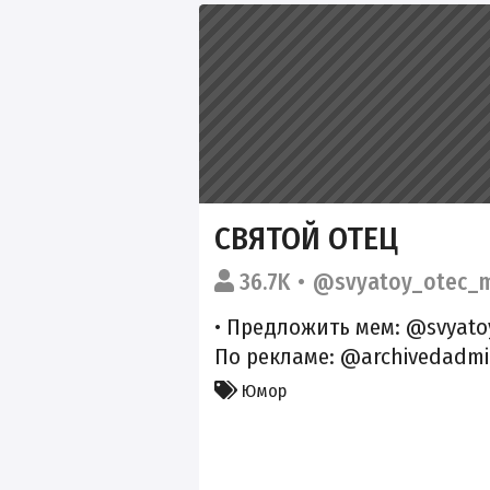
СВЯТОЙ ОТЕЦ
36.7K
@svyatoy_otec_
• Предложить мем: @svyato
По рекламе: @archivedadm
Юмор