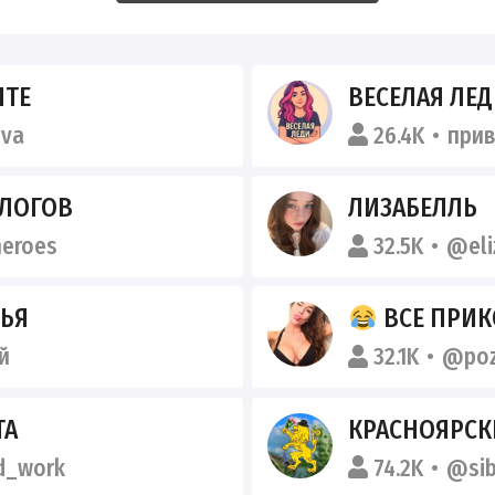
НТЕ
ВЕСЕЛАЯ ЛЕ
va
26.4K
при
АЛОГОВ
ЛИЗАБЕЛЛЬ
eroes
32.5K
@eli
ЗЬЯ
ВСЕ ПРИК
й
32.1K
@poz
ТА
КРАСНОЯРСК
d_work
74.2K
@sib