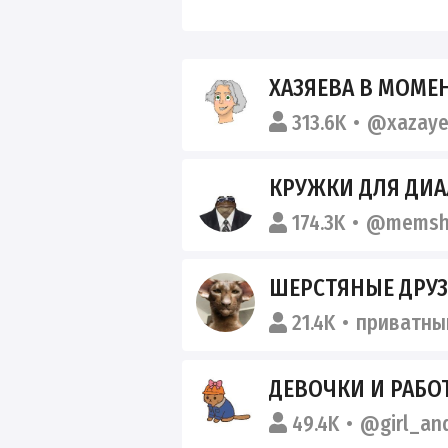
ХАЗЯЕВА В МОМЕ
313.6K
@xazaye
КРУЖКИ ДЛЯ ДИ
174.3K
@memsh
ШЕРСТЯНЫЕ ДРУ
21.4K
приватны
ДЕВОЧКИ И РАБО
49.4K
@girl_an