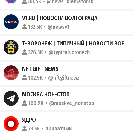
88.4K
@news_kramatorsk
V1.RU | НОВОСТИ ВОЛГОГРАДА
132.5K
@newsv1
Т-ВОРОНЕЖ | ТИПИЧНЫЙ | НОВОСТИ ВОРОНЕЖА
376.5K
@typicalvoronezh
NFT GIFT NEWS
102.5K
@nftgiftnewz
МОСКВА НОН-СТОП
166.9K
@moskva_nonstop
ЯДРО
73.5K
приватный