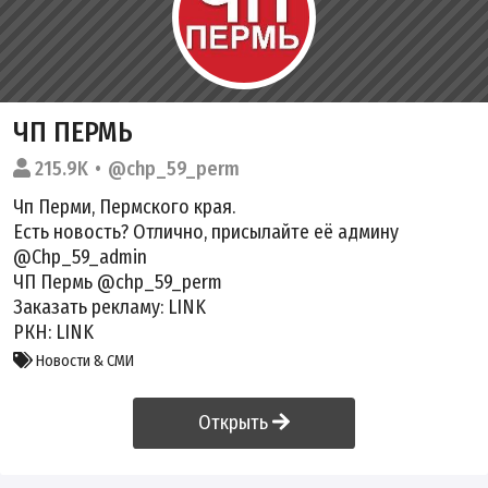
ЧП ПЕРМЬ
215.9K
@chp_59_perm
Чп Перми, Пермского края.
Есть новость? Отлично, присылайте её админу
@Chp_59_admin
ЧП Пермь @chp_59_perm
Заказать рекламу:
LINK
РКН:
LINK
Новости & СМИ
Открыть