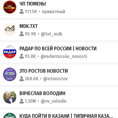
ЧП ТЮМЕНЬ!
111.5K
приватный
MDK.TXT
95.9K
@txt_mdk
РАДАР ПО ВСЕЙ РОССИИ | НОВОСТИ
93.8K
@radarrussiia_novosti
ЭТО РОСТОВ НОВОСТИ
368.6K
@etorostov
ВЯЧЕСЛАВ ВОЛОДИН
1.30M
@vv_volodin
КУДА ПОЙТИ В КАЗАНИ | ТИПИЧНАЯ КАЗАНЬ