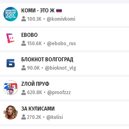
КОМИ - ЭТО Ж
100.3K
@komivkomi
EBOBO
150.6K
@ebobo_rus
БЛОКНОТ ВОЛГОГРАД
90.0K
@bioknot_vlg
ZЛОЙ ПРУФ️
620.8K
@proofzzz
ЗА КУЛИСАМИ
270.2K
@kulisi