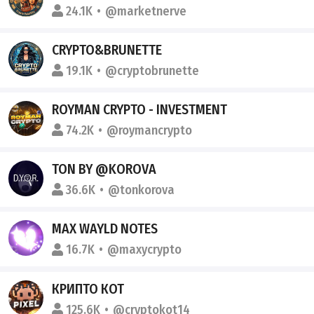
24.1K
@marketnerve
CRYPTO&BRUNETTE
19.1K
@cryptobrunette
ROYMAN CRYPTO - INVESTMENT
74.2K
@roymancrypto
TON BY @KOROVA
36.6K
@tonkorova
MAX WAYLD NOTES
16.7K
@maxycrypto
КРИПТО КОТ
125.6K
@cryptokot14