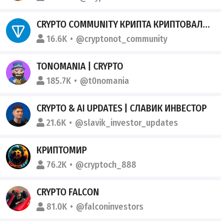
CRYPTO COMMUNITY КРИПТА КРИПТОВАЛЮТА БИТКОИН НОТКОИН ТОНКОИН
16.6K
@cryptonot_community
TONOMANIA | CRYPTO
185.7K
@t0nomania
CRYPTO & AI UPDATES | СЛАВИК ИНВЕСТОР
21.6K
@slavik_investor_updates
КРИПТОМИР
76.2K
@cryptoch_888
CRYPTO FALCON
81.0K
@falconinvestors