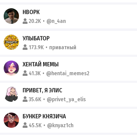
НВОРК
20.2K
@n_4an
УЛЫБАТОР
173.9K
приватный
ХЕНТАЙ МЕМЫ
41.3K
@hentai_memes2
ПРИВЕТ, Я ЭЛИС
35.6K
@privet_ya_elis
БУНКЕР КНЯЗИЧА
45.5K
@knyaz1ch