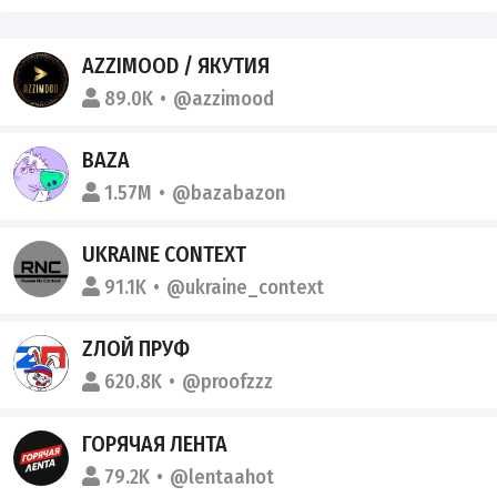
AZZIMOOD / ЯКУТИЯ
89.0K
@azzimood
BAZA
1.57M
@bazabazon
UKRAINE CONTEXT
91.1K
@ukraine_context
ZЛОЙ ПРУФ️
620.8K
@proofzzz
ГОРЯЧАЯ ЛЕНТА
79.2K
@lentaahot