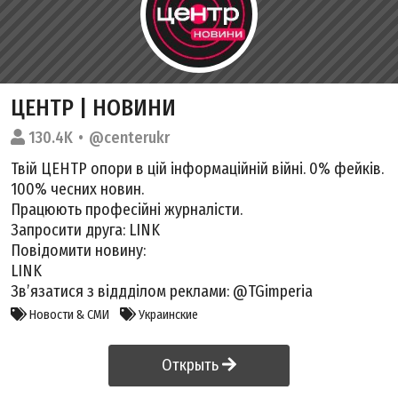
ЦЕНТР | НОВИНИ
130.4K
@centerukr
Твій ЦЕНТР опори в цій інформаційній війні. 0% фейків.
100% чесних новин.
Працюють професійні журналісти.
Запросити друга:
LINK
Повідомити новину:
LINK
Зв’язатися з віддділом реклами: @TGimperia
Новости & СМИ
Украинские
Открыть