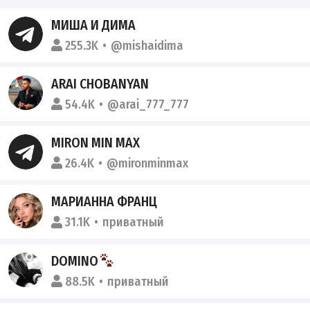
МИША И ДИМА
255.3K
@mishaidima
ARAI CHOBANYAN
54.4K
@arai_777_777
MIRON MIN MAX
26.4K
@mironminmax
МАРИАННА ФРАНЦ
31.1K
приватный
DOMINO
88.5K
приватный