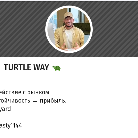
| TURTLE WAY
ействие с рынком
тойчивость → прибыль.
yard
asty1144