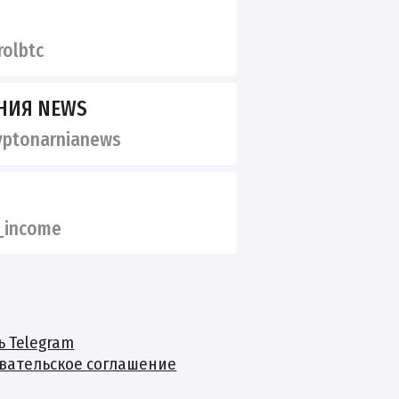
olbtc
НИЯ NEWS
ptonarnianews
_income
ь Telegram
вательское соглашение