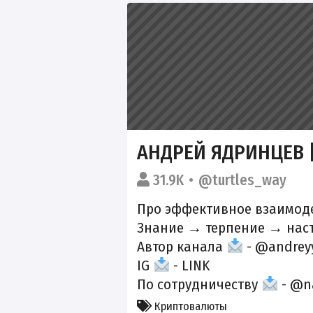
АНДРЕЙ ЯДРИНЦЕВ 
31.9K
@turtles_way
Про эффективное взаимод
Знание → терпение → нас
Автор канала
- @andrey
IG
-
LINK
По сотрудничеству
- @n
Криптовалюты