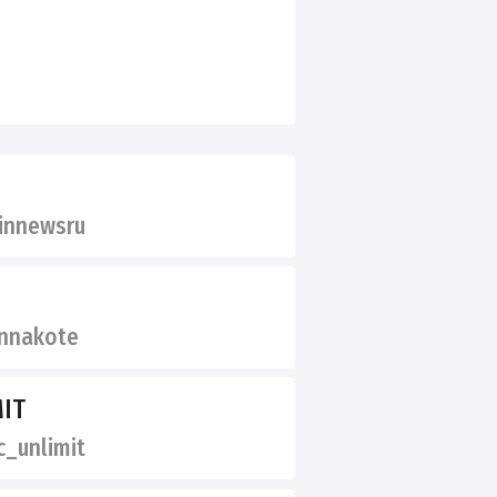
innewsru
nnakote
IT
_unlimit