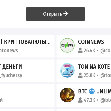
Открыть
Ы: НОВОСТИ, АНАЛИТИКА, ПРОГНОЗЫ
COINNEWS
ptonews
26.4K
@co
 ДЕНЬГИ
TON NA KOTE
_fyuchersy
25.8K
@to
BTC
UNLIM
й
47.3K
@btc