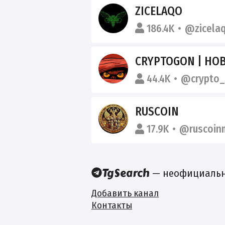
ZICELAQO
186.4K
@zicela
CRYPTOGON | НОВ
44.4K
@crypto
RUSCOIN
17.9K
@ruscoi
— неофициальны
Добавить канал
Контакты