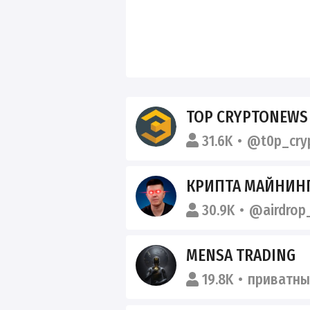
TOP CRYPTONEWS | КРИПТОВАЛЮТ
31.6K
@t0p_cry
КРИПТА МАЙНИНГ
30.9K
@airdrop
MENSA TRADING
19.8K
приватны