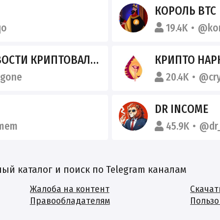
КОРОЛЬ BTC
qo
19.4K
@kor
ОСТИ КРИПТОВАЛЮТ
КРИПТО НАР
_gone
20.4K
@cry
DR INCOME
nmem
45.9K
@dr
й каталог и поиск по Telegram каналам
Жалоба на контент
Скачат
Правообладателям
Пользо