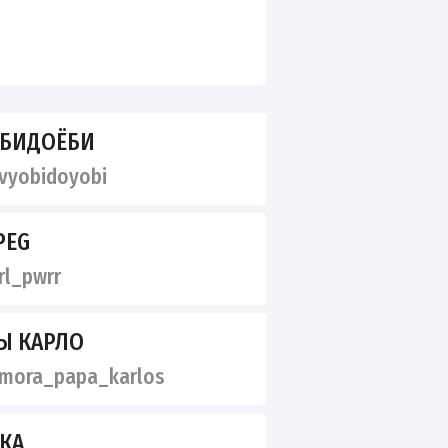
ЁБИДОЁБИ
vyobidoyobi
PEG
rl_pwrr
Ы КАРЛО
mora_papa_karlos
КА