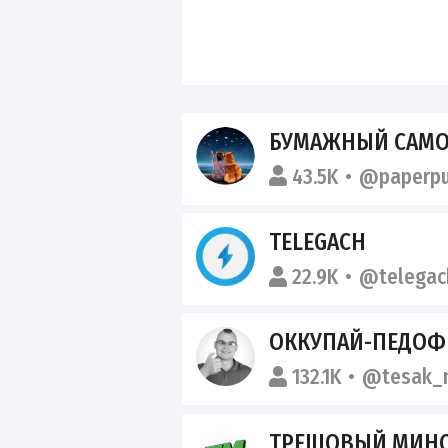
БУМАЖНЫЙ САМО
43.5K
@paperpu
TELEGACH
22.9K
@telegac
ОККУПАЙ-ПЕДОФ
132.1K
@tesak_m
ТРЕШОВЫЙ МИНС