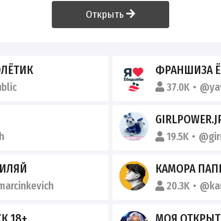
Открыть
ЛЁТИК
ФРАНШИЗА 
blic
37.0K
@ya
GIRLPOWER.J
h
19.5K
@gir
ИЛЯЙ
КАМОРА ПАП
arcinkevich
20.3K
@ka
К 18+
МОЯ ОТКРЫТ