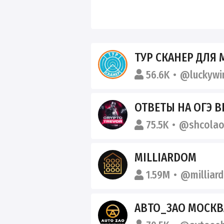
ТУР СКАНЕР ДЛЯ 
56.6K
@luckywi
ОТВЕТЫ НА ОГЭ В
75.5K
@shcolao
MILLIARDOM
1.59M
@milliar
АВТО_ЗАО МОСКВ