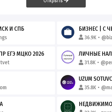
Открыть
МСК И СПБ
БИЗНЕС | С 
ngs
36.9K
@bi
ПР ЕГЭ МЦКО 2026
ЛИЧНЫЕ НА
tvet
31.8K
@per
UZUM SOTUVCH
dom
35.8K
@ma
А
НЕДВИЖИМОС