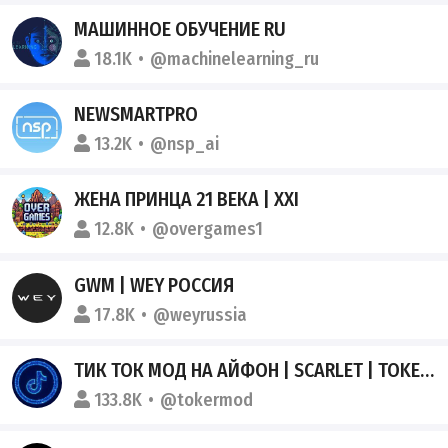
МАШИННОЕ ОБУЧЕНИЕ RU
18.1K
@machinelearning_ru
NEWSMARTPRO
13.2K
@nsp_ai
ЖЕНА ПРИНЦА 21 ВЕКА | XXI
12.8K
@overgames1
GWM | WEY РОССИЯ
17.8K
@weyrussia
ТИК ТОК МОД НА АЙФОН | SCARLET | TOKERMOD
133.8K
@tokermod