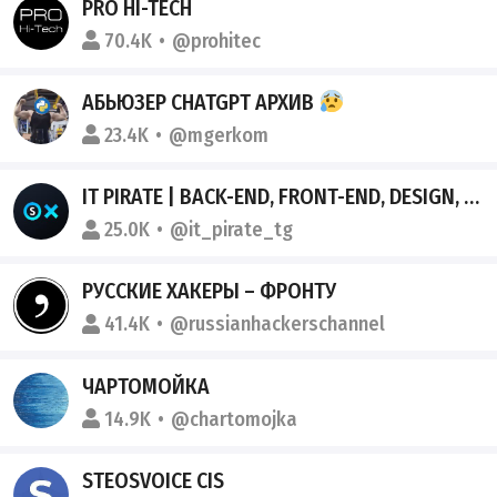
PRO HI-TECH
70.4K
@prohitec
АБЬЮЗЕР CHATGPT АРХИВ
23.4K
@mgerkom
IT PIRATE | BACK-END, FRONT-END, DESIGN, PYTHON, JAVA, C++
25.0K
@it_pirate_tg
РУССКИЕ ХАКЕРЫ – ФРОНТУ
41.4K
@russianhackerschannel
ЧАРТОМОЙКА
14.9K
@chartomojka
STEOSVOICE CIS