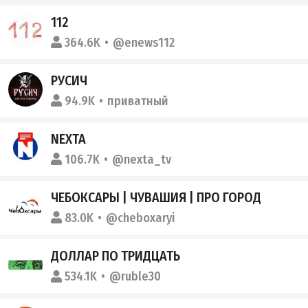
112
364.6K
@enews112
РУСИЧ
94.9K
приватный
NEXTA
106.7K
@nexta_tv
ЧЕБОКСАРЫ | ЧУВАШИЯ | ПРО ГОРОД
83.0K
@cheboxaryi
ДОЛЛАР ПО ТРИДЦАТЬ
534.1K
@ruble30