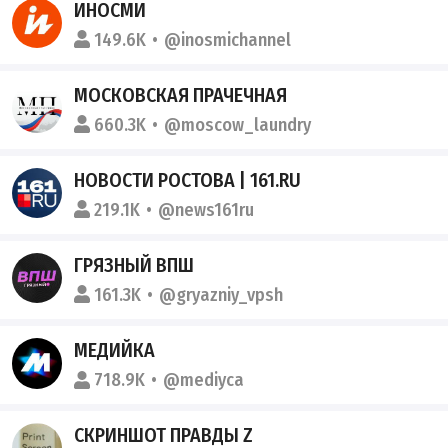
ИНОСМИ
149.6K
@inosmichannel
МОСКОВСКАЯ ПРАЧЕЧНАЯ
660.3K
@moscow_laundry
НОВОСТИ РОСТОВА | 161.RU
219.1K
@news161ru
ГРЯЗНЫЙ ВПШ
161.3K
@gryazniy_vpsh
МЕДИЙКА
718.9K
@mediyca
СКРИНШОТ ПРАВДЫ Z