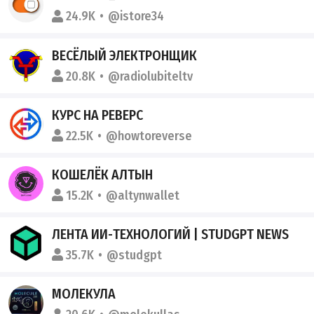
24.9K
@istore34
ВЕСЁЛЫЙ ЭЛЕКТРОНЩИК
20.8K
@radiolubiteltv
КУРС НА РЕВЕРС
22.5K
@howtoreverse
КОШЕЛЁК АЛТЫН
15.2K
@altynwallet
ЛЕНТА ИИ-ТЕХНОЛОГИЙ | STUDGPT NEWS
35.7K
@studgpt
МОЛЕКУЛА