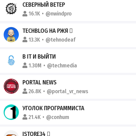
СЕВЕРНЫЙ ВЕТЕР
16.1K
@nwindpro
TECHBLOG️ НА РЖЯ 
13.3K
@tehnodeaf
В IT И ВЫЙТИ
1.30M
@techmedia
PORTAL NEWS
26.8K
@portal_vr_news
УГОЛОК ПРОГРАММИСТА
21.4K
@conhum
ISTORE34 