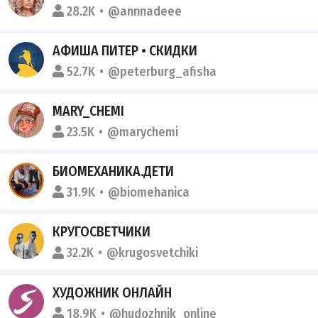
28.2K
@annnadeee
АФИША ПИТЕР • СКИДКИ
52.7K
@peterburg_afisha
MARY_CHEMI
23.5K
@marychemi
БИОМЕХАНИКА.ДЕТИ
31.9K
@biomehanica
КРУГОСВЕТЧИКИ
32.2K
@krugosvetchiki
ХУДОЖНИК ОНЛАЙН
18.9K
@hudozhnik_online