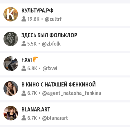
КУЛЬТУРА.РФ
19.6K
@cultrf
ЗДЕСЬ БЫЛ ФОЛЬКЛОР
5.5K
@zbfolk
F.XVI
6.8K
@fxvvi
В КИНО С НАТАШЕЙ ФЕНКИНОЙ
6.7K
@agent_natasha_fenkina
BLANAR.ART
6.7K
@blanarart