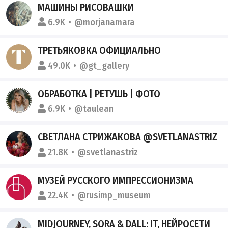
МАШИНЫ РИСОВАШКИ
6.9K
@morjanamara
ТРЕТЬЯКОВКА ОФИЦИАЛЬНО
49.0K
@gt_gallery
ОБРАБОТКА | РЕТУШЬ | ФОТО
6.9K
@taulean
СВЕТЛАНА СТРИЖАКОВА @SVETLANASTRIZ
21.8K
@svetlanastriz
МУЗЕЙ РУССКОГО ИМПРЕССИОНИЗМА
22.4K
@rusimp_museum
MIDJOURNEY, SORA & DALL: IT, НЕЙРОСЕТИ