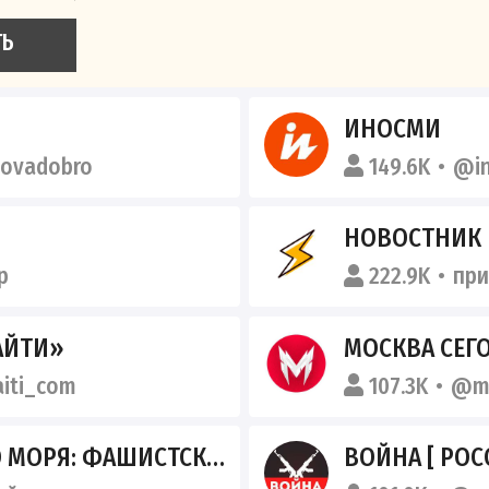
ТЬ
ИНОСМИ
tovadobro
149.6K
@in
НОВОСТНИК
p
222.9K
пр
АЙТИ»
МОСКВА СЕГ
iti_com
107.3K
@m
Я: ФАШИСТСКИЙ ПОКЕМОН
ВОЙНА [ РОС