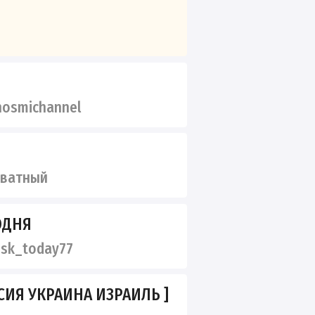
osmichannel
иватный
ОДНЯ
sk_today77
СИЯ УКРАИНА ИЗРАИЛЬ ]