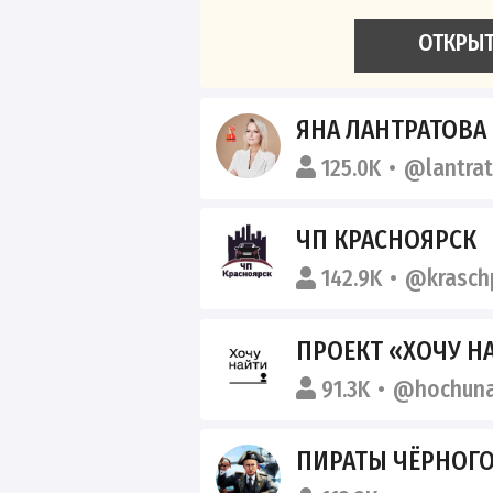
ОТКРЫ
ЯНА ЛАНТРАТОВА
125.0K
@lantra
ЧП КРАСНОЯРСК
142.9K
@krasch
ПРОЕКТ «ХОЧУ Н
91.3K
@hochuna
ПИРАТЫ ЧЁРНОГО МОР