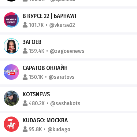
В КУРСЕ 22 | БАРНАУЛ
101.7K
@vkurse22
ЗАГОЕВ
159.4K
@zagoevnews
САРАТОВ ОНЛАЙН
150.1K
@saratovs
KOTSNEWS
480.2K
@sashakots
KUDAGO: МОСКВА
95.8K
@kudago