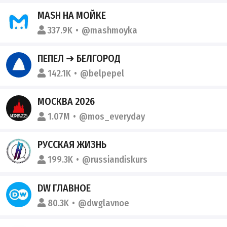
MASH НА МОЙКЕ
337.9K
@mashmoyka
ПЕПЕЛ ➜ БЕЛГОРОД
142.1K
@belpepel
МОСКВА 2026
1.07M
@mos_everyday
РУССКАЯ ЖИЗНЬ
199.3K
@russiandiskurs
DW ГЛАВНОЕ
80.3K
@dwglavnoe