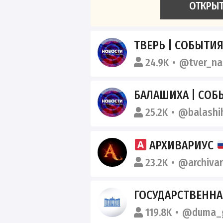
ОТКРЫ
ТВЕРЬ | СОБЫТИЯ
24.9K
@tver_na
БАЛАШИХА | СОБ
25.2K
@balashi
АРХИВАРИУС
23.2K
@archivar
ГОСУДАРСТВЕННА
119.8K
@duma_g