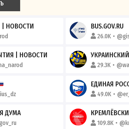
ТЬ
 | НОВОСТИ
BUS.GOV.RU
rod
26.0K
@gi
ЫТИЯ | НОВОСТИ
УКРАИНСКИ
ha_narod
29.3K
@wa
ЕДИНАЯ РОС
ius_dz
49.0K
@er
Я ДУМА
КРЕМЛЁВСК
ov_ru
109.8K
@kr