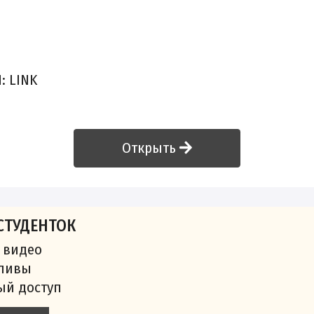
Н:
LINK
Открыть
СТУДЕНТОК
 видео
сливы
ый доступ