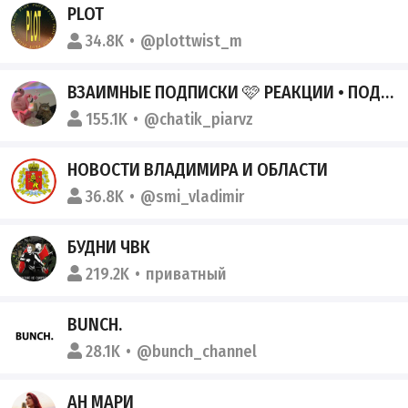
PLOT
34.8K
@plottwist_m
ВЗАИМНЫЕ ПОДПИСКИ 🩷 РЕАКЦИИ • ПОДПИСКА
155.1K
@chatik_piarvz
НОВОСТИ ВЛАДИМИРА И ОБЛАСТИ
36.8K
@smi_vladimir
БУДНИ ЧВК
219.2K
приватный
BUNCH.
28.1K
@bunch_channel
АН МАРИ