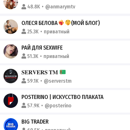
48.8K
@anmarymtv
ОЛЕСЯ БЕЛОВА
(МОЙ БЛОГ)
25.3K
приватный
РАЙ ДЛЯ SEXWIFE
51.3K
приватный
𝐒𝐄𝐑𝐕𝐄𝐑𝐒 𝐓𝐌
59.1K
@serverstm
POSTERINO | ИСКУССТВО ПЛАКАТА
57.9K
@posterino
BIG TRADER