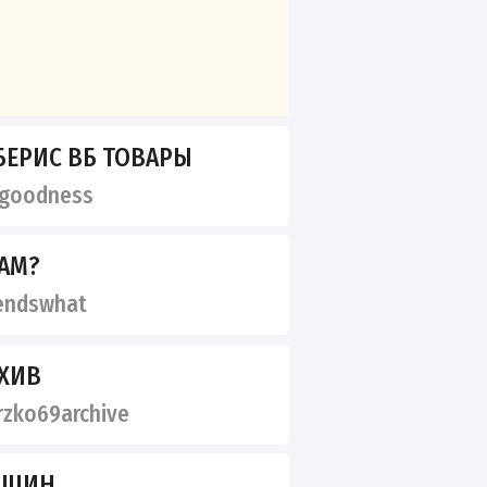
БЕРИС ВБ ТОВАРЫ
goodness
ДАМ?
endswhat
РХИВ
zko69archive
АШИН