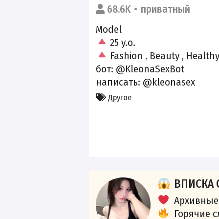
68.6K
приватный
Model
25 y.o.
Fashion , Beauty , Healthy
бот:
@KleonaSexBot
написать:
@kleonasex
Другое
ВПИСКА 
Архивные
Горячие 