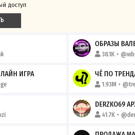
ый доступ
ТЬ
ОБРАЗЫ ВАЛ
ый
38.1K
@wb
НЛАЙН ИГРА
ЧЁ ПО ТРЕН
age
1.93M
@tr
DERZKO69 А
zi
41.7K
@der
ПРОДАЖА М