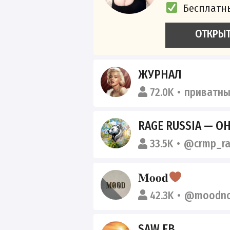
Бесплатн
ОТКРЫ
ЖУРНАЛ
72.0K
приватн
RAGE RUSSIA — О
33.5K
@crmp_r
𝐌𝐨𝐨𝐝
42.3K
@moodno
SAW FB