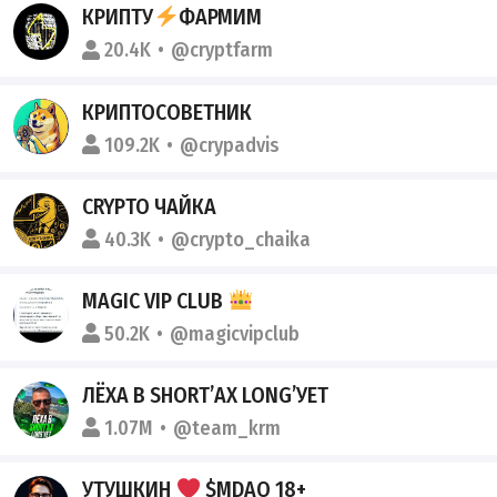
КРИПТУ
ФАРМИМ
20.4K
@cryptfarm
КРИПТОСОВЕТНИК
109.2K
@crypadvis
CRYPTO ЧАЙКА
40.3K
@crypto_chaika
MAGIC VIP CLUB
50.2K
@magicvipclub
ЛЁХА В SHORT’АХ LONG’УЕТ
1.07M
@team_krm
УТУШКИН
$MDAO 18+