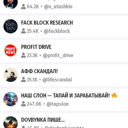
64.2K
@v_utushkin
FACK BLOCK RESEARCH
25.4K
@fackblock
PROFIT DRIVE
23.3K
@profit_drive
АФФ СКАНДАЛ!
35.1K
@lifescandal
НАШ СЛОН — ТАПАЙ И ЗАРАБАТЫВАЙ!
247.0K
@tapslon
DOVBYNKA ПИШЕ...