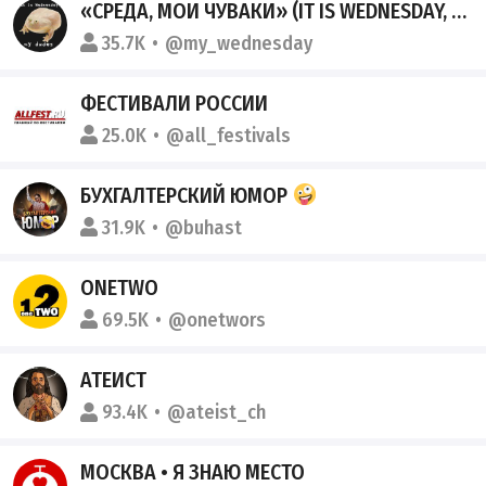
«СРЕДА, МОИ ЧУВАКИ» (IT IS WEDNESDAY, MY DUDES)
35.7K
@my_wednesday
ФЕСТИВАЛИ РОССИИ
25.0K
@all_festivals
БУХГАЛТЕРСКИЙ ЮМОР
31.9K
@buhast
ONETWO
69.5K
@onetwors
АТЕИСТ
93.4K
@ateist_ch
МОСКВА • Я ЗНАЮ МЕСТО