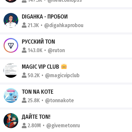
147.3K
@newcoinopss
DIGAHKA - ПРОБОИ
21.3K
@digahkaprobou
РУССКИЙ TON
143.0K
@ruton
MAGIC VIP CLUB
50.2K
@magicvipclub
TON NA KOTE
25.8K
@tonnakote
ДАЙТЕ TON!
2.80M
@givemetonru