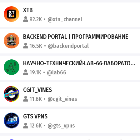
XTB
92.2K
@xtn_channel
BACKEND PORTAL | ПРОГРАММИРОВАНИЕ
16.5K
@backendportal
НАУЧНО-ТЕХНИЧЕСКИЙ·LAB-66·ЛАБОРАТОРНЫЙ ЖУРНАЛ БЕЛАРУСКОГО ХИМИКА
19.1K
@lab66
CGIT_VINES
11.6K
@cgit_vines
GTS VPNS
12.6K
@gts_vpns