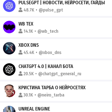
PULSEGPT | НОВОСТИ, НЕЙРОСЕТИ, ГАЙДЫ
48.7K
@pulse_gpt
WB ТЕХ
14.1K
@wb_tech
XBOX DNS
45.4K
@xbox_dns
CHATGPT 4.0 | КАНАЛ БОТА
20.5K
@chatgpt_general_ru
КРИСТИНА ТАРБА О НЕЙРОСЕТЯХ
30.1K
@neiro_tarba
UNREAL ENGINE