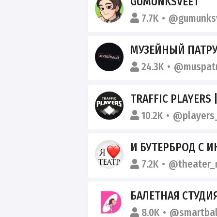
GUMUNKSVEET
7.7K
@gumunks
МУЗЕЙНЫЙ ПАТР
24.3K
@muspatr
TRAFFIC PLAYERS |
10.2K
@players_
И БУТЕРБРОД С 
7.2K
@theater
БАЛЕТНАЯ СТУДИ
8.0K
@smartbal