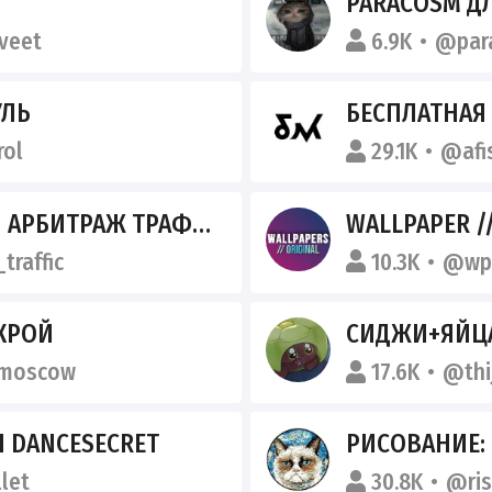
PARACOSM Д
veet
6.9K
@par
УЛЬ
БЕСПЛАТНАЯ МО
ol
29.1K
@afi
 АРБИТРАЖ ТРАФИКА
WALLPAPER /
traffic
10.3K
@wp_
ИКРОЙ
СИДЖИ+ЯЙЦ
_moscow
17.6K
@thi
Я DANCESECRET
РИСОВАНИЕ:
let
30.8K
@ris