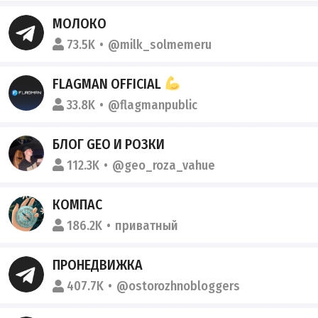
МОЛОКО
73.5K
@milk_solmemeru
FLAGMAN OFFICIAL
33.8K
@flagmanpublic
БЛОГ GEO И РОЗКИ
112.3K
@geo_roza_vahue
КОМПАС
186.2K
приватный
ПРОНЕДВИЖКА
407.7K
@ostorozhnobloggers