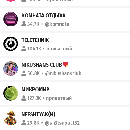
КОМНАТА ОТДЫХА
54.7K
@komnata
TELETEHNIK
104.1K
приватный
NIKUSHANS CLUB
58.8K
@nikushansclub
МИКРОМИР
127.3K
приватный
NEESHTYAK(И)
29.8K
@sh3tsupact52