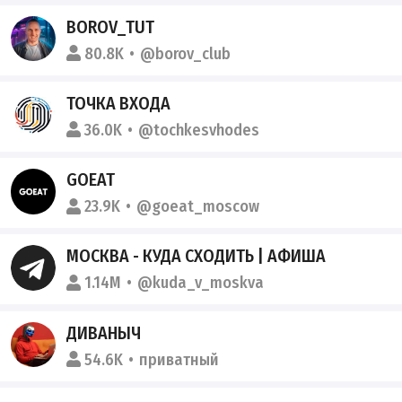
BOROV_TUT
80.8K
@borov_club
ТОЧКА ВХОДА
36.0K
@tochkesvhodes
GOEAT
23.9K
@goeat_moscow
МОСКВА - КУДА СХОДИТЬ | АФИША
1.14M
@kuda_v_moskva
ДИВАНЫЧ
54.6K
приватный