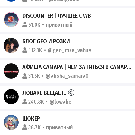
DISCOUNTER | ЛУЧШЕЕ С WB
51.0K
приватный
БЛОГ GEO И РОЗКИ
112.3K
@geo_roza_vahue
АФИША САМАРА | ЧЕМ ЗАНЯТЬСЯ В САМАРЕ | МЕРОПРИЯТИЯ САМАРЫ
31.5K
@afisha_samara0
ЛОВАКЕ ВЕЩАЕТ..
240.8K
@lowake
ШОКЕР
38.7K
приватный