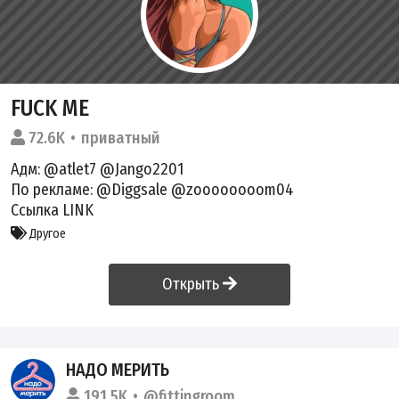
FUCK ME
72.6K
приватный
Адм:
@atlet7
@Jango2201
По peклaме:
@Diggsale
@zoooooooom04
Ссылка
LINK
Другое
Открыть
НАДО МЕРИТЬ
191.5K
@fittingroom