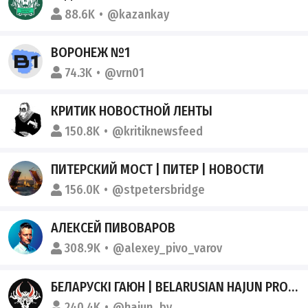
88.6K
@kazankay
ВОРОНЕЖ №1
74.3K
@vrn01
КРИТИК НОВОСТНОЙ ЛЕНТЫ
150.8K
@kritiknewsfeed
ПИТЕРСКИЙ МОСТ | ПИТЕР | НОВОСТИ
156.0K
@stpetersbridge
АЛЕКСЕЙ ПИВОВАРОВ
308.9K
@alexey_pivo_varov
БЕЛАРУСКІ ГАЮН | BELARUSIAN HAJUN PROJECT
240.4K
@hajun_by