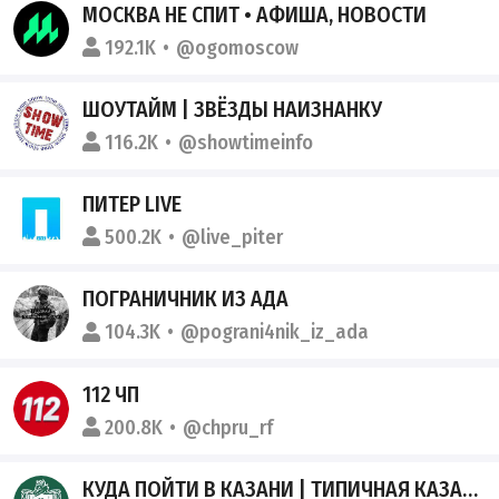
МОСКВА НЕ СПИТ • АФИША, НОВОСТИ
192.1K
@ogomoscow
ШОУТАЙМ | ЗВЁЗДЫ НАИЗНАНКУ
116.2K
@showtimeinfo
ПИТЕР LIVE
500.2K
@live_piter
ПОГРАНИЧНИК ИЗ АДА
104.3K
@pograni4nik_iz_ada
112 ЧП
200.8K
@chpru_rf
КУДА ПОЙТИ В КАЗАНИ | ТИПИЧНАЯ КАЗАНЬ