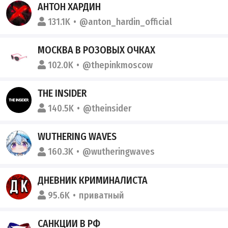
АНТОН ХАРДИН
131.1K
@anton_hardin_official
МОСКВА В РОЗОВЫХ ОЧКАХ
102.0K
@thepinkmoscow
THE INSIDER
140.5K
@theinsider
WUTHERING WAVES
160.3K
@wutheringwaves
ДНЕВНИК КРИМИНАЛИСТА
95.6K
приватный
САНКЦИИ В РФ