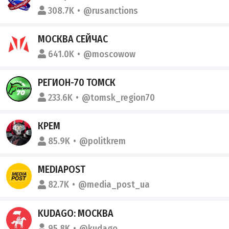
308.7K
@rusanctions
МОСКВА СЕЙЧАС
641.0K
@moscowow
РЕГИОН-70 ТОМСК
233.6K
@tomsk_region70
КРЕМ
85.9K
@politkrem
MEDIAPOST
82.7K
@media_post_ua
KUDAGO: МОСКВА
95.8K
@kudago