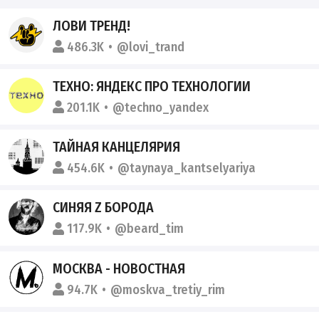
ЛОВИ ТРЕНД!
486.3K
@lovi_trand
ТЕХНО: ЯНДЕКС ПРО ТЕХНОЛОГИИ
201.1K
@techno_yandex
ТАЙНАЯ КАНЦЕЛЯРИЯ
454.6K
@taynaya_kantselyariya
СИНЯЯ Z БОРОДА
117.9K
@beard_tim
МОСКВА - НОВОСТНАЯ
94.7K
@moskva_tretiy_rim