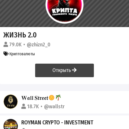
ЖИЗНЬ 2.0
79.0K
@zhizn2_0
Криптовалюты
Открыть
𝐖𝖆𝖑𝖑 𝐒𝖙𝖗𝖊𝖊𝖙
18.7K
@wallstr
ROYMAN CRYPTO - INVESTMENT