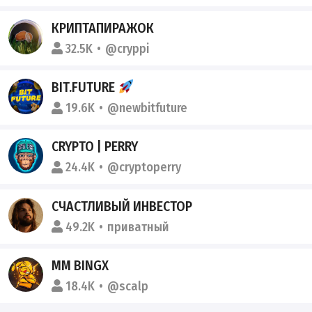
КРИПТАПИРАЖОК
32.5K
@cryppi
BIT.FUTURE
19.6K
@newbitfuture
CRYPTO | PERRY
24.4K
@cryptoperry
СЧАСТЛИВЫЙ ИНВЕСТОР
49.2K
приватный
MM BINGX
18.4K
@scalp