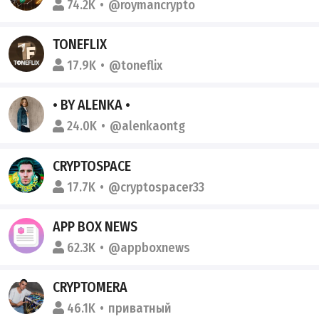
74.2K
@roymancrypto
TONEFLIX
17.9K
@toneflix
• BY ALENKA •
24.0K
@alenkaontg
CRYPTOSPACE
17.7K
@cryptospacer33
APP BOX NEWS
62.3K
@appboxnews
CRYPTOMERA
46.1K
приватный