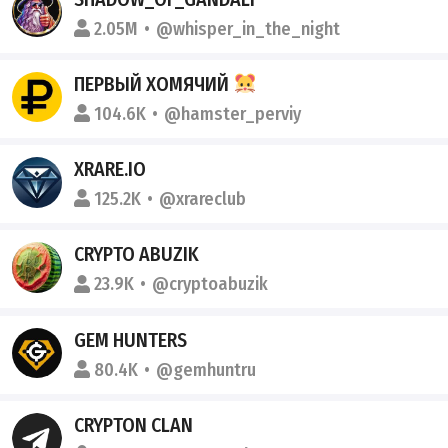
2.05M
@whisper_in_the_night
ПЕРВЫЙ ХОМЯЧИЙ
104.6K
@hamster_perviy
XRARE.IO
125.2K
@xrareclub
CRYPTO ABUZIK
23.9K
@cryptoabuzik
GEM HUNTERS
80.4K
@gemhuntru
CRYPTON CLAN