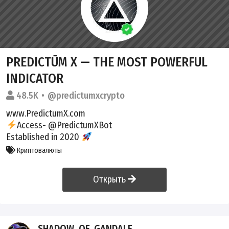
PREDICTŪM X — THE MOST POWERFUL
INDICATOR
48.5K
@predictumxcrypto
www.PredictumX.com
Access- @PredictumXBot
Established in 2020
Криптовалюты
Открыть
SHADOW_OF_GANDALF