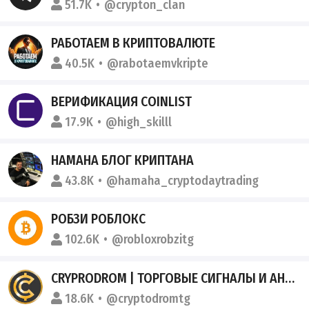
51.7K
@crypton_clan
РАБОТАЕМ В КРИПТОВАЛЮТЕ
40.5K
@rabotaemvkripte
ВЕРИФИКАЦИЯ COINLIST
17.9K
@high_skilll
HAMAHA БЛОГ КРИПТАНА
43.8K
@hamaha_cryptodaytrading
РОБЗИ РОБЛОКС
102.6K
@robloxrobzitg
CRYPRODROM | ТОРГОВЫЕ СИГНАЛЫ И АНАЛИТИКА ПО КРИПТОВАЛЮТАМ
18.6K
@cryptodromtg