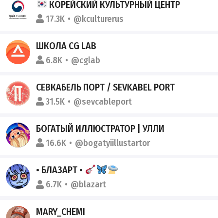
КОРЕЙСКИЙ КУЛЬТУРНЫЙ ЦЕНТР
17.3K
@kculturerus
ШКОЛА CG LAB
6.8K
@cglab
СЕВКАБЕЛЬ ПОРТ / SEVKABEL PORT
31.5K
@sevcableport
БОГАТЫЙ ИЛЛЮСТРАТОР | УЛЛИ
16.6K
@bogatyiillustartor
• БЛАЗАРТ •
6.7K
@blazart
MARY_CHEMI