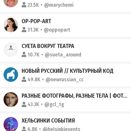
23.5K
@marychemi
OP-POP-ART
31.3K
@oppopart
СУЕТА ВОКРУГ ТЕАТРА
10.7K
@sueta_around
НОВЫЙ РУССКИЙ // КУЛЬТУРНЫЙ КОД
49.8K
@newrussian_cc
РАЗНЫЕ ФОТОГРАФЫ, РАЗНЫЕ ТЕЛА | ФОТОГРАФИЯ
43.3K
@gcl_tg
ХЕЛЬСИНКИ СОБЫТИЯ
6.8K
@helsinkievents