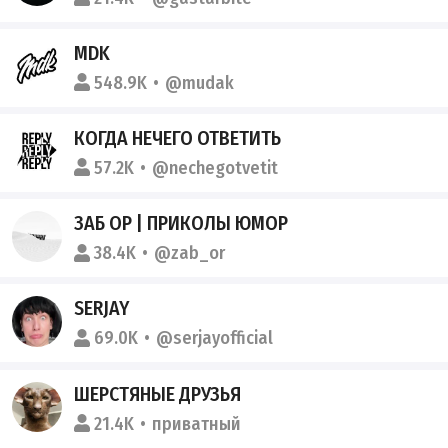
MDK
548.9K
@mudak
КОГДА НЕЧЕГО ОТВЕТИТЬ
57.2K
@nechegotvetit
ЗАБ ОР | ПРИКОЛЫ ЮМОР
38.4K
@zab_or
SERJAY
69.0K
@serjayofficial
ШЕРСТЯНЫЕ ДРУЗЬЯ
21.4K
приватный