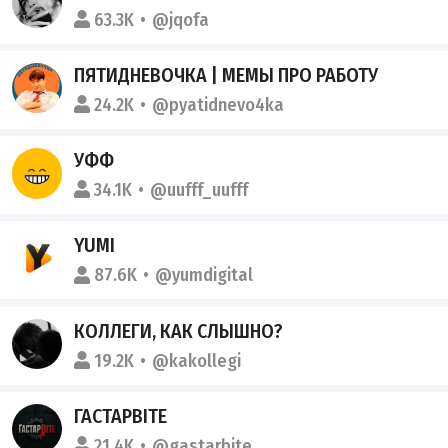
63.3K
@jqofa
ПЯТИДНЕВОЧКА | МЕМЫ ПРО РАБОТУ
24.2K
@pyatidnevo4ka
УФФ
34.1K
@uufff_uufff
YUMI
87.6K
@yumdigital
КОЛЛЕГИ, КАК СЛЫШНО?
19.2K
@kakollegi
ГАСТАРBITE
21.4K
@gastarbite