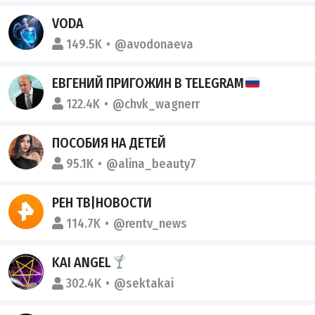
VODA
149.5K
@avodonaeva
ЕВГЕНИЙ ПРИГОЖИН В TELEGRAM
122.4K
@chvk_wagnerr
ПОСОБИЯ НА ДЕТЕЙ
95.1K
@alina_beauty7
РЕН ТВ|НОВОСТИ
114.7K
@rentv_news
KAI ANGEL
302.4K
@sektakai