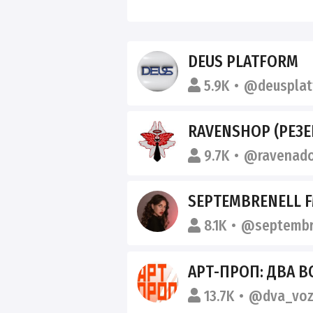
DEUS PLATFORM
5.9K
@deusplat
RAVENSHOP (РЕЗЕ
9.7K
@ravenad
SEPTEMBRENELL 
8.1K
@septembr
АРТ-ПРОП: ДВА 
13.7K
@dva_voz