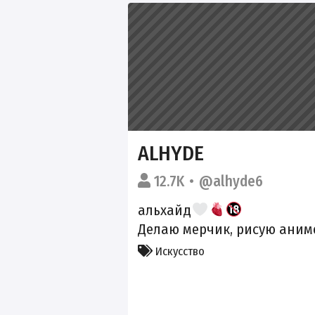
ALHYDE
12.7K
@alhyde6
альхайд
Делаю мерчик, рисую аним
Искусство