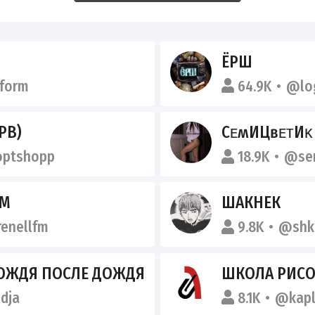
ЁРШ
form
64.9K
@lo
РВ)
СᴇʍИЦʙᴇᴛИᴋ
optshopp
18.9K
@sem
FM
ШАКНЕК
enellfm
9.8K
@shk
ВОЖДЯ ПОСЛЕ ДОЖДЯ
ШКОЛА РИСОВАНИЯ 
dja
8.1K
@kapl